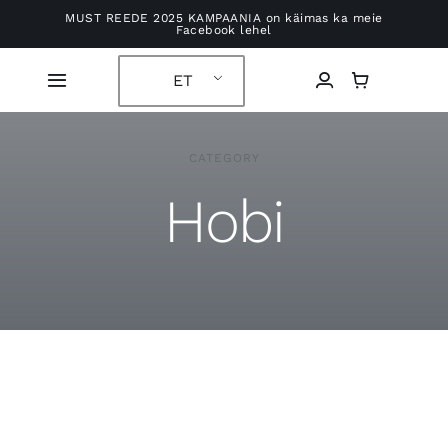
Jäta
MUST REEDE 2025 KAMPAANIA on käimas ka meie
Facebook lehel
sisukord
vahele
ET
Lülitusnavigatsioon
Esileht
CATEGORY
Hobi
E-POOD
Kontaktid