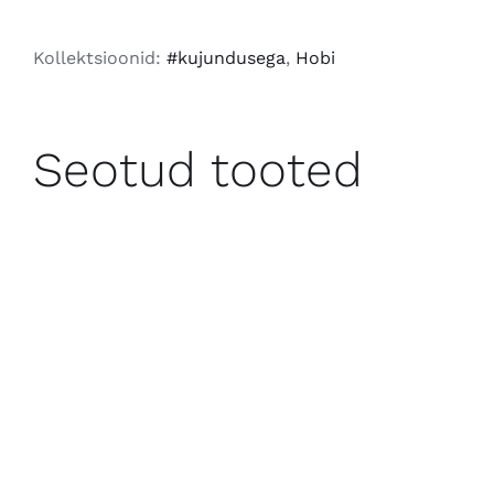
2026
kogus
Kollektsioonid:
#kujundusega
,
Hobi
Seotud tooted
LISA KORVI
/
VAATA