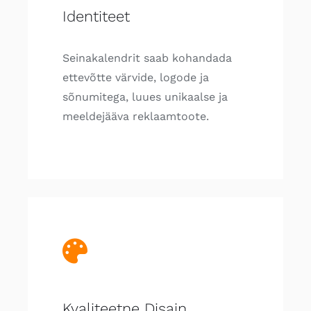
Identiteet
Seinakalendrit saab kohandada
ettevõtte värvide, logode ja
sõnumitega, luues unikaalse ja
meeldejääva reklaamtoote.
Kvaliteetne Disain