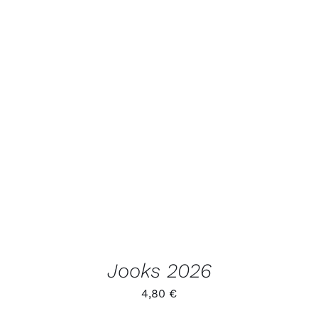
LISA KORVI
/
VAATA
TOODET
Jooks 2026
4,80
€