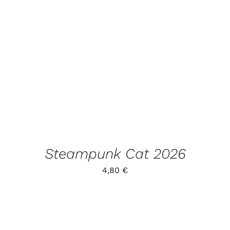
LISA KORVI
/
VAATA
TOODET
Steampunk Cat 2026
4,80
€