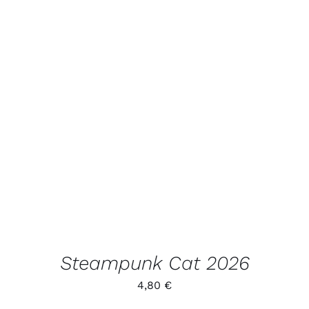
LISA KORVI
/
VAATA
TOODET
Steampunk Cat 2026
4,80
€