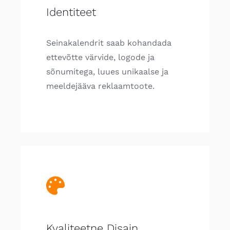
Identiteet
Seinakalendrit saab kohandada
ettevõtte värvide, logode ja
sõnumitega, luues unikaalse ja
meeldejääva reklaamtoote.
Kvaliteetne Disain