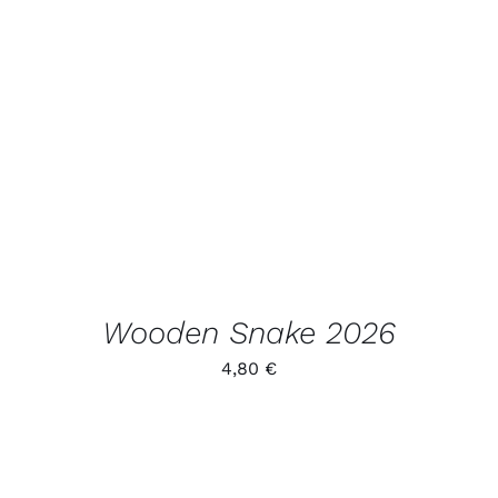
LISA KORVI
/
VAATA
TOODET
Wooden Snake 2026
4,80
€