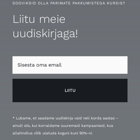
SOOVIKSID OLLA PARIMATE PAKKUMISTEGA KURSIS?
Liitu meie
uudiskirjaga!
LIITU
* Lubame, et saadame uudiskirja vaid neli korda aastas –
ainult siis, kui korraldame suuremaid kampaaniaid, kus
allahindlus võib ulatuda koguni kuni 90%-ni.