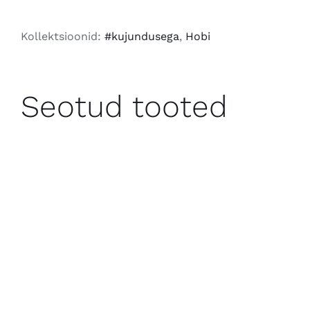
Käed
2026
Kollektsioonid:
#kujundusega
,
Hobi
kogus
Seotud tooted
LISA KORVI
/
VAATA