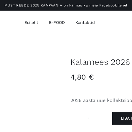
MUST REEDE 2025 KAMPAANIA on käimas ka meie Facebook lehel
Esileht
E-POOD
Kontaktid
Kalamees 2026
4,80
€
2026 aasta uue kollektsio
LISA 
Kalamees
2026