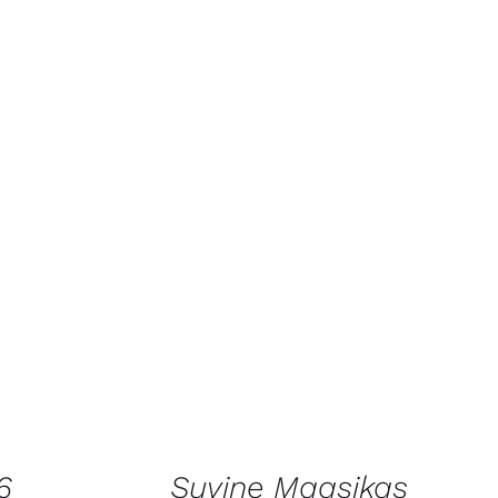
AATA
LISA KORVI
/
VAATA
TOODET
6
Suvine Maasikas