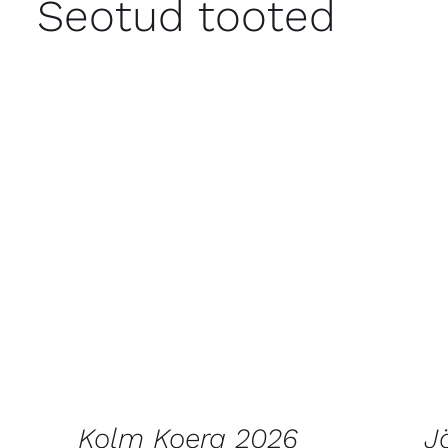
Seotud tooted
LISA KORVI
/
VAATA
LISA
TOODET
Kolm Koera 2026
J