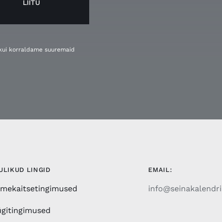
LIITU
, kui korraldame suuremaid
ULIKUD LINGID
EMAIL:
mekaitsetingimused
info@seinakalendri
gitingimused