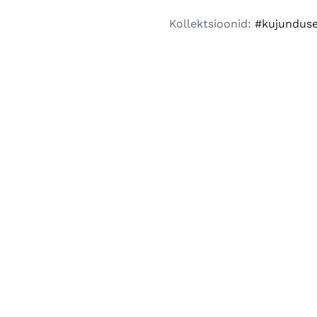
kogus
Kollektsioonid:
#kujundus