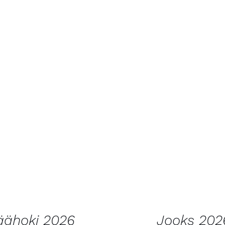
 KORVI
/
VAATA
LISA KORVI
/
V
TOODET
TOODET
äähoki 2026
Jooks 202