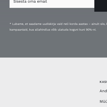
* Lubame, et saadame uudiskirja vaid neli korda aastas – ainult siis
kampaaniaid, kus allahindlus võib ulatuda koguni kuni 90%-ni.
KAS
And
Müü