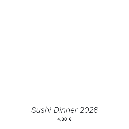
LISA KORVI
/
VAATA
TOODET
Sushi Dinner 2026
4,80
€