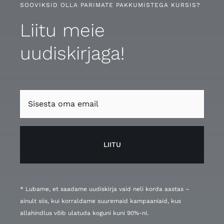
SOOVIKSID OLLA PARIMATE PAKKUMISTEGA KURSIS?
Liitu meie
uudiskirjaga!
LIITU
* Lubame, et saadame uudiskirja vaid neli korda aastas –
ainult siis, kui korraldame suuremaid kampaaniaid, kus
allahindlus võib ulatuda koguni kuni 90%-ni.