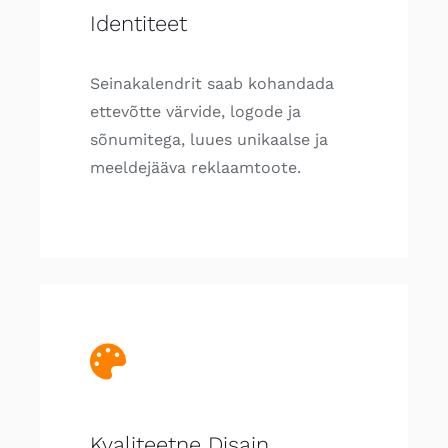
Identiteet
Seinakalendrit saab kohandada
ettevõtte värvide, logode ja
sõnumitega, luues unikaalse ja
meeldejääva reklaamtoote.
Kvaliteetne Disain