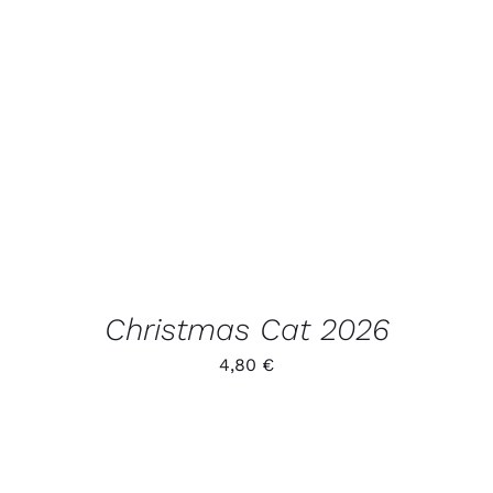
LISA KORVI
/
VAATA
TOODET
Christmas Cat 2026
4,80
€