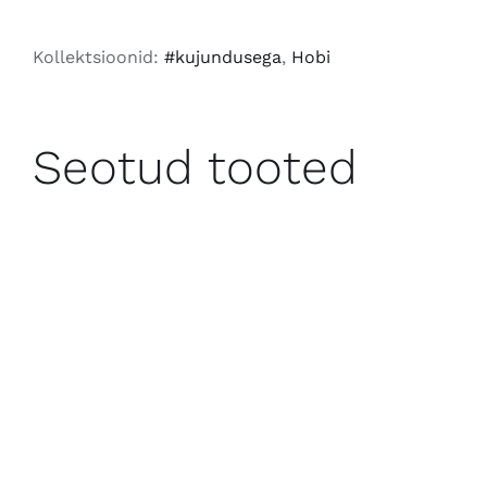
2026
kogus
Kollektsioonid:
#kujundusega
,
Hobi
Seotud tooted
LISA KORVI
/
VAATA