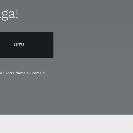
aga!
LIITU
, kui korraldame suuremaid