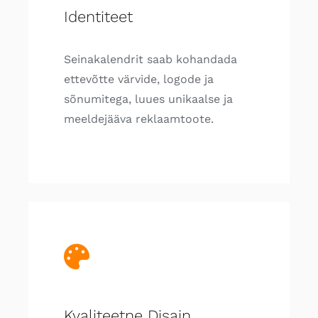
Identiteet
Seinakalendrit saab kohandada
ettevõtte värvide, logode ja
sõnumitega, luues unikaalse ja
meeldejääva reklaamtoote.
Kvaliteetne Disain