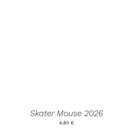
LISA KORVI
/
VAATA
TOODET
Skater Mouse 2026
4,80
€