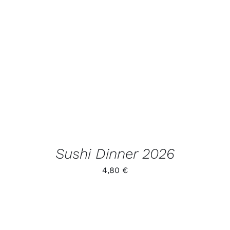
LISA KORVI
/
VAATA
TOODET
Sushi Dinner 2026
4,80
€