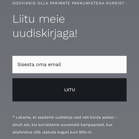
SOOVIKSID OLLA PARIMATE PAKKUMISTEGA KURSIS?
Liitu meie
uudiskirjaga!
LIITU
* Lubame, et saadame uudiskirja vaid neli korda aastas –
ainult siis, kui korraldame suuremaid kampaaniaid, kus
allahindlus võib ulatuda koguni kuni 90%-ni.