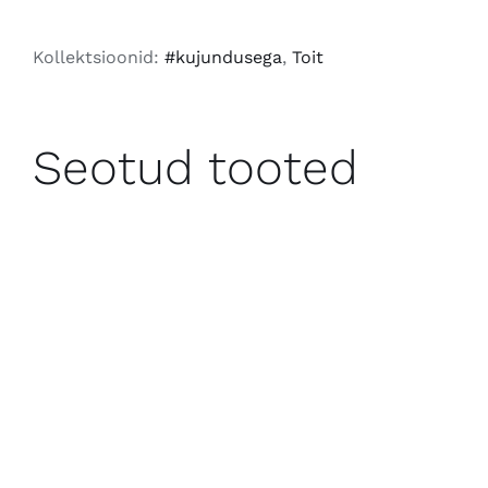
2026
kogus
Kollektsioonid:
#kujundusega
,
Toit
Seotud tooted
LISA KORVI
/
VAATA