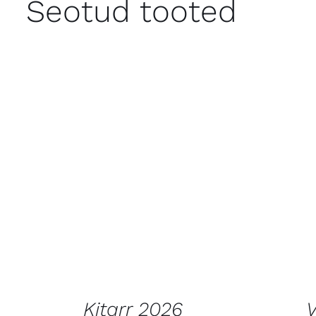
Seotud tooted
LISA KORVI
/
VAATA
LISA
TOODET
Kitarr 2026