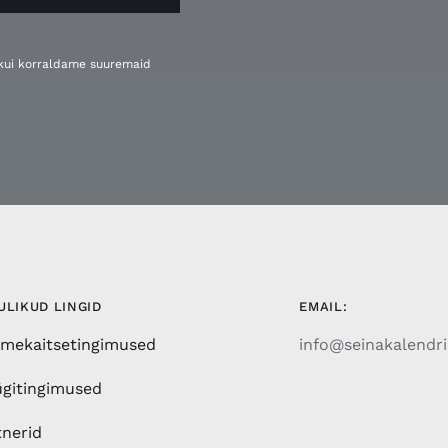
, kui korraldame suuremaid
ULIKUD LINGID
EMAIL:
mekaitsetingimused
info@seinakalendri
gitingimused
tnerid