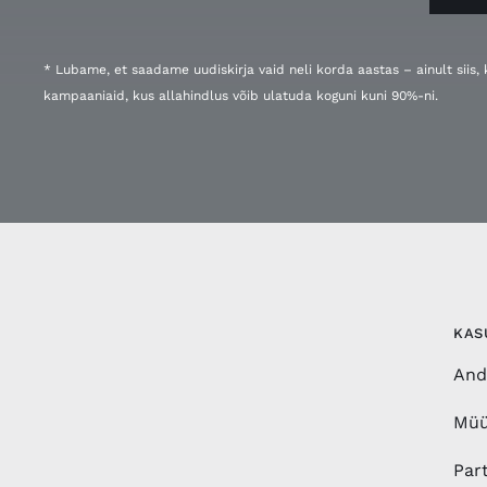
* Lubame, et saadame uudiskirja vaid neli korda aastas – ainult siis
kampaaniaid, kus allahindlus võib ulatuda koguni kuni 90%-ni.
KAS
And
Müü
Par