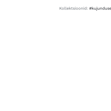
2026
Kollektsioonid:
#kujundus
kogus