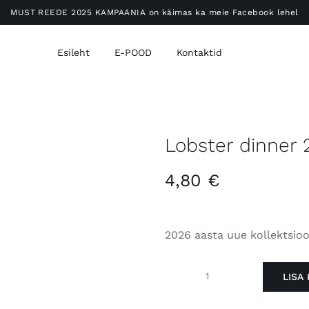
MUST REEDE 2025 KAMPAANIA on käimas ka meie Facebook lehel
Esileht
E-POOD
Kontaktid
Lobster dinner
4,80
€
2026 aasta uue kollektsio
LISA 
Lobster
dinner