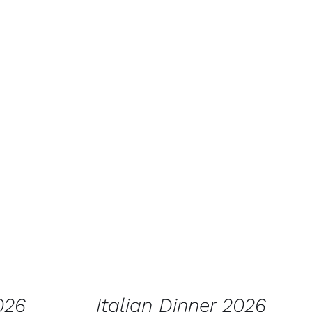
AATA
LISA KORVI
/
VAATA
TOODET
026
Italian Dinner 2026