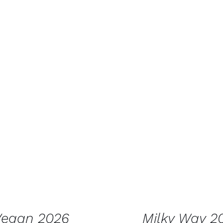
 KORVI
/
VAATA
LISA KORVI
/
V
TOODET
TOODET
Vegan 2026
Milky Way 2