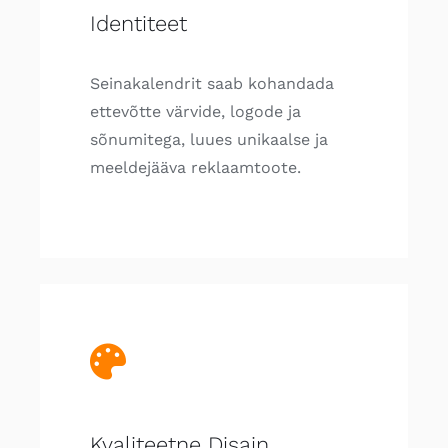
Identiteet
Seinakalendrit saab kohandada
ettevõtte värvide, logode ja
sõnumitega, luues unikaalse ja
meeldejääva reklaamtoote.
Kvaliteetne Disain