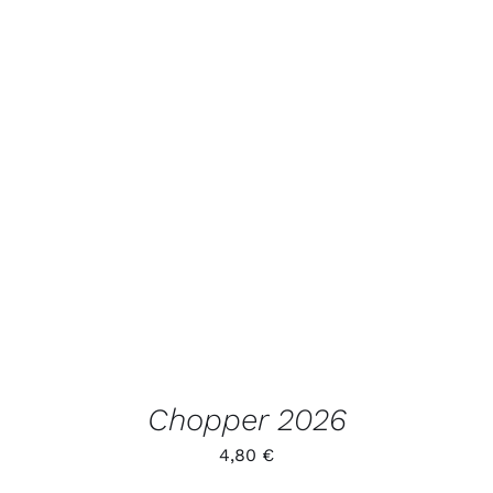
LISA KORVI
/
VAATA
TOODET
Chopper 2026
4,80
€