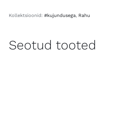
Peace
2026
Kollektsioonid:
#kujundusega
,
Rahu
kogus
Seotud tooted
LISA KORVI
/
VAATA