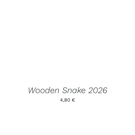
LISA KORVI
/
VAATA
TOODET
Wooden Snake 2026
4,80
€