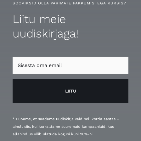
SOOVIKSID OLLA PARIMATE PAKKUMISTEGA KURSIS?
Liitu meie
uudiskirjaga!
LIITU
* Lubame, et saadame uudiskirja vaid neli korda aastas –
ainult siis, kui korraldame suuremaid kampaaniaid, kus
allahindlus võib ulatuda koguni kuni 90%-ni.