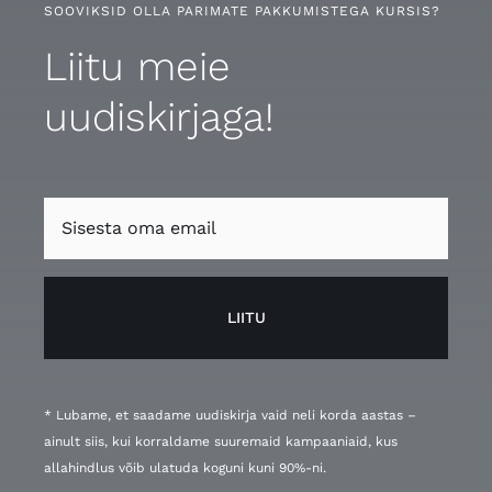
SOOVIKSID OLLA PARIMATE PAKKUMISTEGA KURSIS?
Liitu meie
uudiskirjaga!
LIITU
* Lubame, et saadame uudiskirja vaid neli korda aastas –
ainult siis, kui korraldame suuremaid kampaaniaid, kus
allahindlus võib ulatuda koguni kuni 90%-ni.