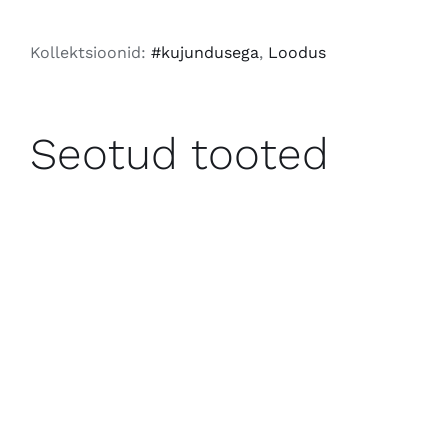
Eesti
ilu
Kollektsioonid:
#kujundusega
,
Loodus
2026
kogus
Seotud tooted
LISA KORVI
/
VAATA