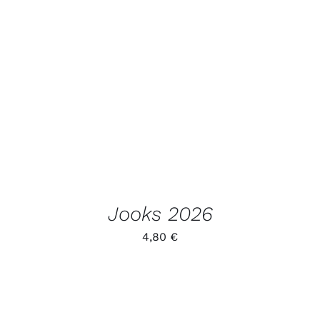
LISA KORVI
/
VAATA
TOODET
Jooks 2026
4,80
€