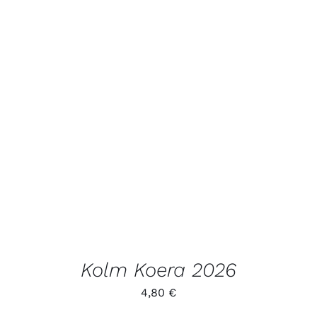
LISA KORVI
/
VAATA
TOODET
Kolm Koera 2026
4,80
€