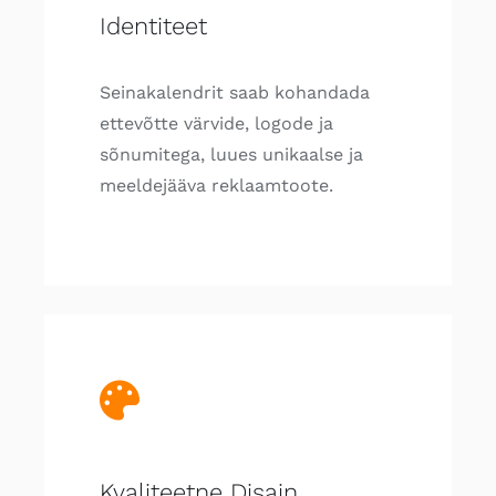
Identiteet
Seinakalendrit saab kohandada
ettevõtte värvide, logode ja
sõnumitega, luues unikaalse ja
meeldejääva reklaamtoote.
Kvaliteetne Disain