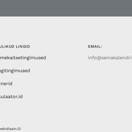
ULIKUD LINGID
EMAIL:
mekaitsetingimused
info@seinakalendri
gitingimused
tnerid
ulaator.id
eebidisain.ID