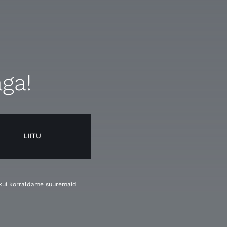
aga!
LIITU
, kui korraldame suuremaid