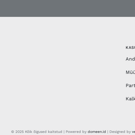
KAS
And
Müü
Par
Kalk
© 2025 Kõik õigused kaitstud | Powered by
domeen.id
| Designed by
v