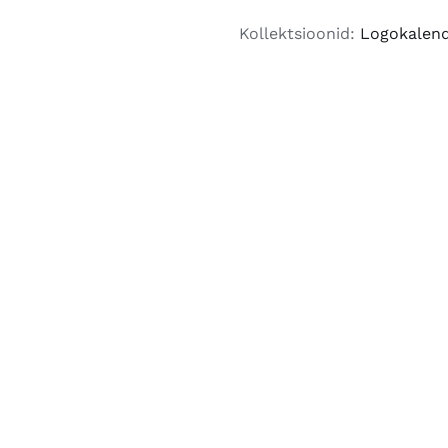
2026
Kollektsioonid:
Logokalend
(Copy)
kogus