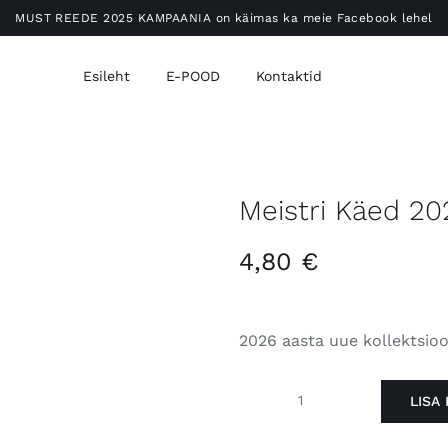
MUST REEDE 2025 KAMPAANIA on käimas ka meie Facebook lehel
Esileht
E-POOD
Kontaktid
Meistri Käed 20
4,80
€
2026 aasta uue kollektsio
LISA 
Meistri
Käed