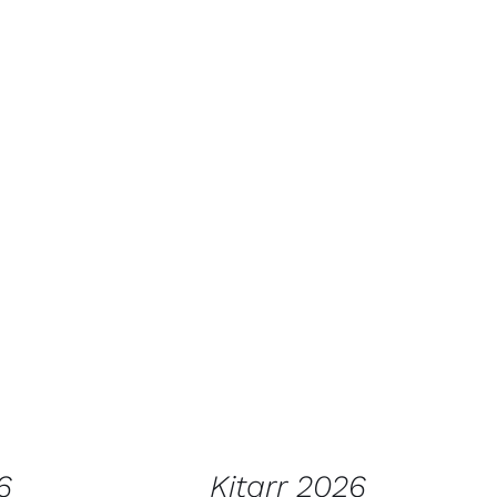
AATA
LISA KORVI
/
VAATA
TOODET
6
Kitarr 2026