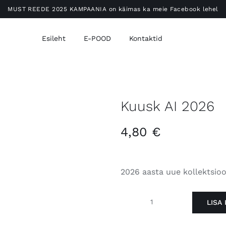
MUST REEDE 2025 KAMPAANIA on käimas ka meie Facebook lehel
Esileht
E-POOD
Kontaktid
Kuusk AI 2026
4,80
€
2026 aasta uue kollektsio
LISA 
Kuusk
AI