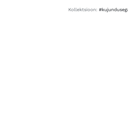
2026
Kollektsioon:
#kujunduseg
kogus