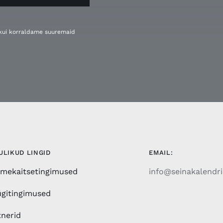
, kui korraldame suuremaid
ULIKUD LINGID
EMAIL:
mekaitsetingimused
info@seinakalendri
gitingimused
tnerid