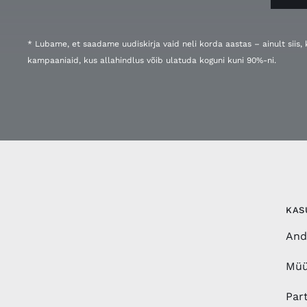
* Lubame, et saadame uudiskirja vaid neli korda aastas – ainult siis
kampaaniaid, kus allahindlus võib ulatuda koguni kuni 90%-ni.
KAS
And
Müü
Par