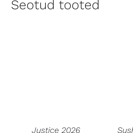
Seotud tooted
LISA KORVI
/
VAATA
LISA
TOODET
Justice 2026
Sus