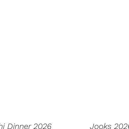
 KORVI
/
VAATA
LISA KORVI
/
V
TOODET
TOODET
hi Dinner 2026
Jooks 202