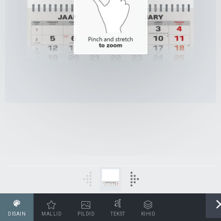
DISAIN
MALLID
PILDID
TEKST
KIHID