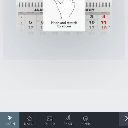
DISAIN
MALLID
PILDID
TEKST
KIHID